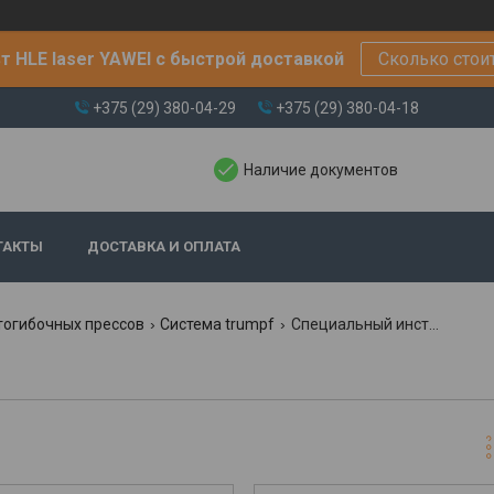
т HLE laser YAWEI с быстрой доставкой
Сколько стои
+375 (29) 380-04-29
+375 (29) 380-04-18
Наличие документов
ТАКТЫ
ДОСТАВКА И ОПЛАТА
тогибочных прессов
Система trumpf
Специальный инструмент trumpf