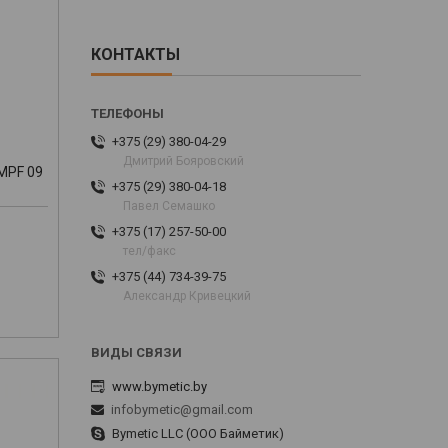
КОНТАКТЫ
+375 (29) 380-04-29
Дмитрий Бояровский
MPF 09
+375 (29) 380-04-18
Павел Семашко
+375 (17) 257-50-00
тел/факс
+375 (44) 734-39-75
Александр Кривецкий
www.bymetic.by
infobymetic@gmail.com
Bymetic LLC (ООО Байметик)