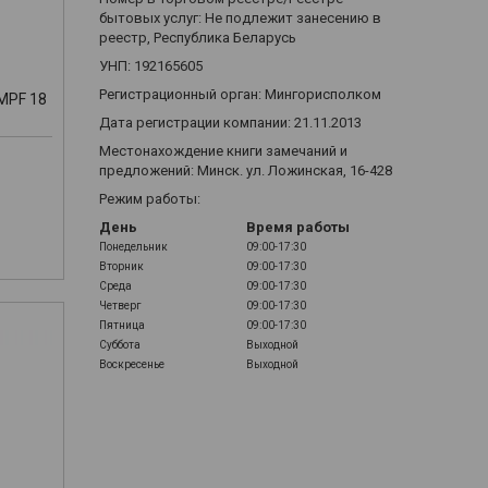
бытовых услуг: Не подлежит занесению в
реестр, Республика Беларусь
УНП: 192165605
Регистрационный орган: Мингорисполком
MPF 18
Дата регистрации компании: 21.11.2013
Местонахождение книги замечаний и
предложений: Минск. ул. Ложинская, 16-428
Режим работы:
День
Время работы
Понедельник
09:00-17:30
Вторник
09:00-17:30
Среда
09:00-17:30
Четверг
09:00-17:30
Пятница
09:00-17:30
Суббота
Выходной
Воскресенье
Выходной