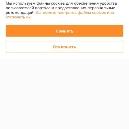
Мы используем файлы cookies для обеспечения удобства
пользователей портала и предоставления персональных
рекомендаций.
Вы можете настроить файлы cookies или
Полная версия сайта
отключить их.
Политика обработки cookies
Принять
Сайт создан на платформе Deal.by
Отклонить
Информация для покупателя
Юридическое лицо:
ООО "Байметик"
220040, Минск, ул. Максима Богдановича, 149А, комн.25
Регистрационный номер ЕГР: 192165605
УНП: 192165605
Регистрационный орган: Мингорисполком
Дата регистрации компании: 21.11.2013