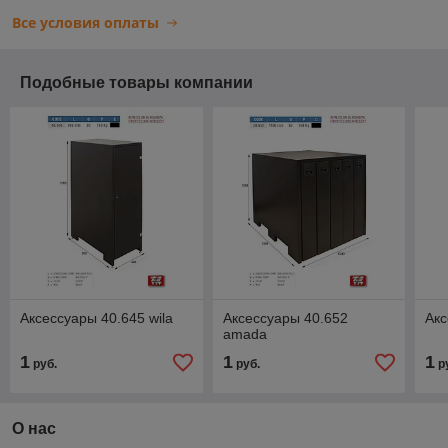
Все условия оплаты
Подобные товары компании
Аксессуары 40.645 wila
Аксессуары 40.652
Акс
amada
1
1
1
руб.
руб.
р
О нас