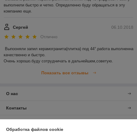
выполнили быстро и четко. Определенно буду обращаться в эту 
компанию еще. 
Сергей
06.10.2018
Отлично
Выпооняли запил керамогранита(плитка) под 44°.работа выполненна 
качественно и быстро.

Очень хорошо.буду сотрудничать в дальнейшем,советую.
Показать все отзывы
О нас
Контакты
Доставка и оплата
Обработка файлов cookie
График работы