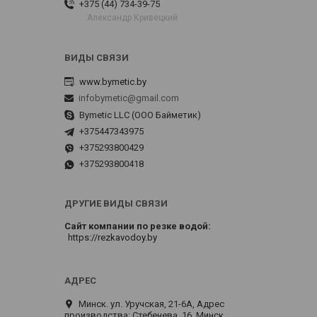
+375 (44) 734-39-75
Александр Кривецкий
www.bymetic.by
infobymetic@gmail.com
Bymetic LLC (ООО Байметик)
+375447343975
+375293800429
+375293800418
ДРУГИЕ ВИДЫ СВЯЗИ
Сайт компании по резке водой
https://rezkavodoy.by
Минск. ул. Уручская, 21-6А, Адрес
производства: Стебенева, 16, Минск,