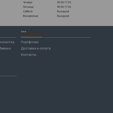
Четверг
09:00-17:30
Пятница
09:00-17:30
Суббота
Выходной
Воскресенье
Выходной
***
 оснастка
Портфолио
бивных
Доставка и оплата
Контакты