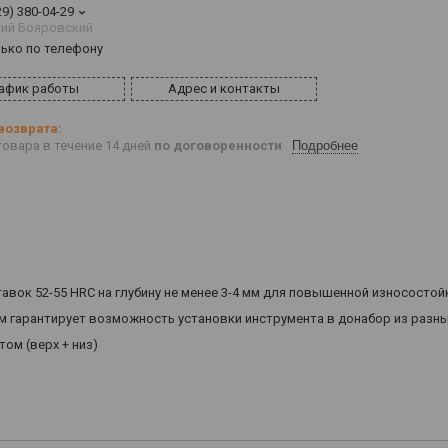
29) 380-04-29
ий Бояровский
лько по телефону
афик работы
Адрес и контакты
овара в течение 14 дней
по договоренности
Подробнее
авок 52-55 HRC на глубину не менее 3-4 мм для повышенной износостой
м гарантирует возможность установки инструмента в донабор из разны
том (верх + низ)