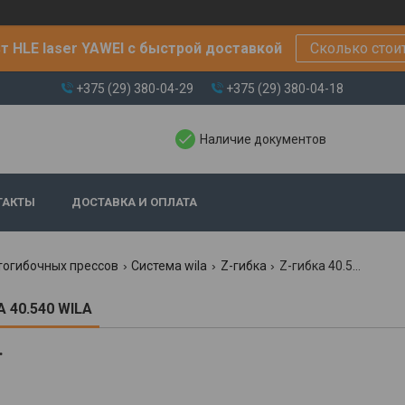
т HLE laser YAWEI с быстрой доставкой
Сколько стои
+375 (29) 380-04-29
+375 (29) 380-04-18
Наличие документов
ТАКТЫ
ДОСТАВКА И ОПЛАТА
тогибочных прессов
Система wila
Z-гибка
Z-гибка 40.540 wila
 40.540 WILA
.