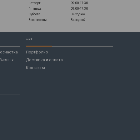
Четверг
09:00-17:30
Пятница
09:00-17:30
Суббота
Выходной
Воскресенье
Выходной
***
 оснастка
Портфолио
бивных
Доставка и оплата
Контакты