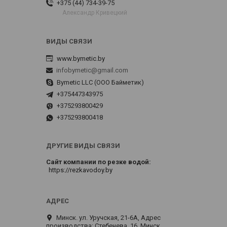
+375 (44) 734-39-75
Александр Кривецкий
www.bymetic.by
infobymetic@gmail.com
Bymetic LLC (ООО Байметик)
+375447343975
+375293800429
+375293800418
ДРУГИЕ ВИДЫ СВЯЗИ
Сайт компании по резке водой
https://rezkavodoy.by
Минск. ул. Уручская, 21-6А, Адрес
производства: Стебенева, 16, Минск,