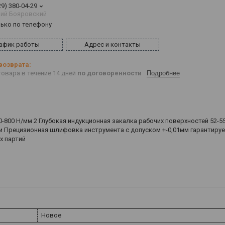
29) 380-04-29
ий Бояровский
лько по телефону
афик работы
Адрес и контакты
овара в течение 14 дней
по договоренности
Подробнее
0-800 Н/мм 2 Глубокая индукционная закалка рабочих поверхностей 52-5
и Прецизионная шлифовка инструмента с допуском +-0,01мм гарантиру
х партий
Новое