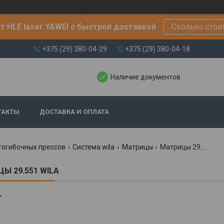
т HLE laser YAWEI с быстрой доставкой
Сколько стои
+375 (29) 380-04-29
+375 (29) 380-04-18
Наличие документов
ТАКТЫ
ДОСТАВКА И ОПЛАТА
тогибочных прессов
Система wila
Матрицы
Матрицы 29.551 wila
Ы 29.551 WILA
.