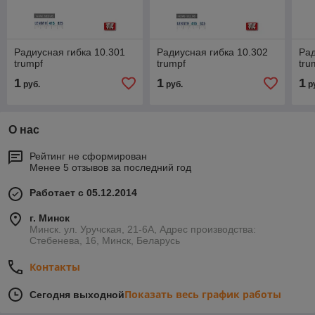
Радиусная гибка 10.301
Радиусная гибка 10.302
Рад
trumpf
trumpf
tru
1
1
1
руб.
руб.
р
О нас
Рейтинг не сформирован
Менее 5 отзывов за последний год
Работает с 05.12.2014
г. Минск
Минск. ул. Уручская, 21-6А, Адрес производства:
Стебенева, 16, Минск, Беларусь
Контакты
Показать весь график работы
Сегодня выходной