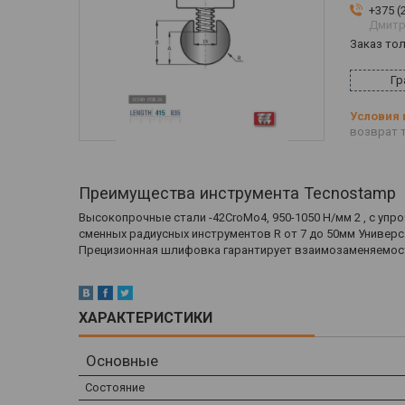
+375 (
Дмитр
Заказ то
Гр
возврат т
Преимущества инструмента Tecnostamp
Высокопрочные стали -42CroMo4, 950-1050 Н/мм 2 , с упро
сменных радиусных инструментов R от 7 до 50мм Универ
Прецизионная шлифовка гарантирует взаимозаменяемост
ХАРАКТЕРИСТИКИ
Основные
Состояние