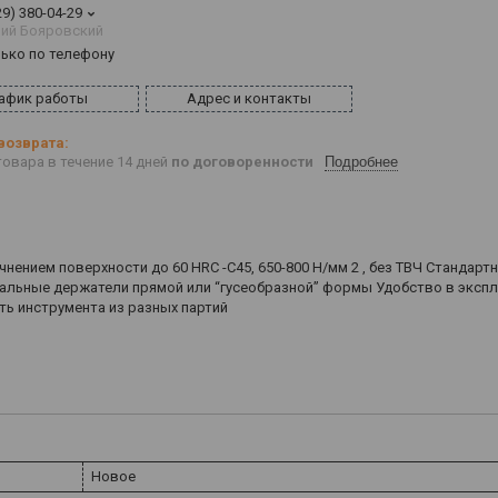
29) 380-04-29
ий Бояровский
лько по телефону
афик работы
Адрес и контакты
овара в течение 14 дней
по договоренности
Подробнее
чнением поверхности до 60 HRC -С45, 650-800 Н/мм 2 , без ТВЧ Стандарт
сальные держатели прямой или “гусеобразной” формы Удобство в эксп
ь инструмента из разных партий
Новое