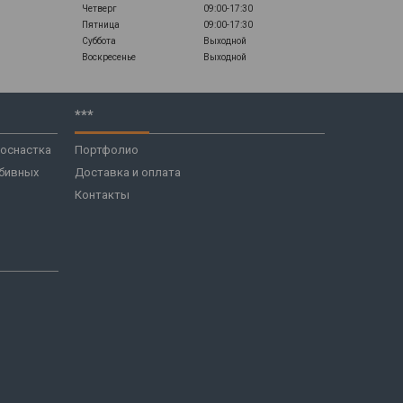
Четверг
09:00-17:30
Пятница
09:00-17:30
Суббота
Выходной
Воскресенье
Выходной
***
 оснастка
Портфолио
бивных
Доставка и оплата
Контакты