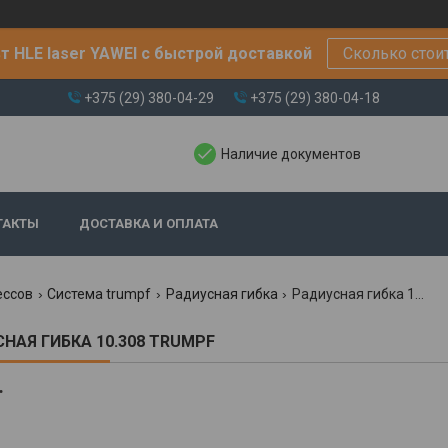
т HLE laser YAWEI с быстрой доставкой
Сколько стои
+375 (29) 380-04-29
+375 (29) 380-04-18
Наличие документов
ТАКТЫ
ДОСТАВКА И ОПЛАТА
ессов
Система trumpf
Радиусная гибка
Радиусная гибка 10.308 trumpf
НАЯ ГИБКА 10.308 TRUMPF
.