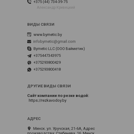
+375 (44) 734-39-75
Александр Кривецкий
www.bymetic.by
infobymetic@gmail.com
Bymetic LLC (ООО Байметик)
+375447343975
+375293800429
+375293800418
ДРУГИЕ ВИДЫ СВЯЗИ
Сайт компании по резке водой
https://rezkavodoy.by
Минск. ул. Уручская, 21-6А, Адрес
производства: Стебенева, 16, Минск,