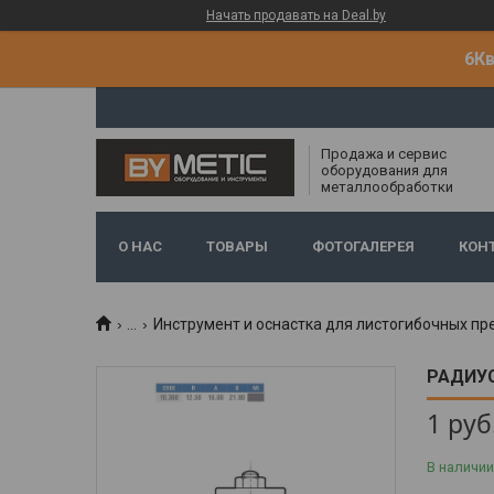
Начать продавать на Deal.by
6Кв
Продажа и сервис
оборудования для
металлообработки
О НАС
ТОВАРЫ
ФОТОГАЛЕРЕЯ
КОН
...
Инструмент и оснастка для листогибочных пр
РАДИУС
1
руб
В наличии