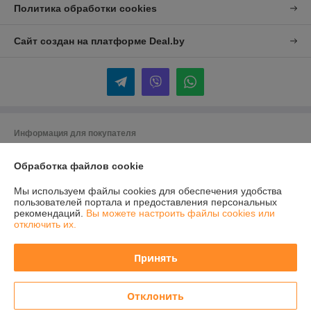
Политика обработки cookies
Сайт создан на платформе Deal.by
Информация для покупателя
Юридическое лицо:
ООО "Байметик"
Обработка файлов cookie
220040, Минск, ул. Максима Богдановича, 149А, комн.25
Регистрационный номер ЕГР: 192165605
Мы используем файлы cookies для обеспечения удобства
пользователей портала и предоставления персональных
УНП: 192165605
рекомендаций.
Вы можете настроить файлы cookies или
отключить их.
Регистрационный орган: Мингорисполком
Дата регистрации компании: 21.11.2013
Принять
Ссылка на свидетельство/лицензию
Отклонить
Местонахождение книги жалоб и предложений: Минск. ул. Ложинская,
16-428