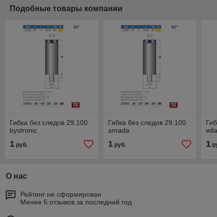
Подобные товары компании
Гибка без следов 29.100
Гибка без следов 29.100
Гиб
bystronic
amada
wil
1
1
1
руб.
руб.
р
О нас
Рейтинг не сформирован
Менее 5 отзывов за последний год