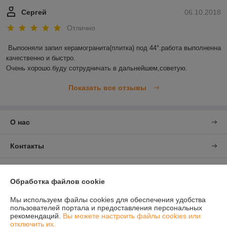
Сергей
06.10.2018
Отлично
Выпооняли запил керамогранита(плитка) под 44°.работа выполненна 
качественно и быстро.

Очень хорошо.буду сотрудничать в дальнейшем,советую.
Показать все отзывы
О нас
Контакты
Доставка и оплата
Обработка файлов cookie
График работы
Мы используем файлы cookies для обеспечения удобства
пользователей портала и предоставления персональных
рекомендаций.
Вы можете настроить файлы cookies или
Полная версия сайта
отключить их.