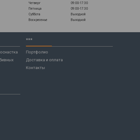
Четверг
09:00-17:30
Пятница
09:00-17:30
Суббота
Выходной
Воскресенье
Выходной
***
 оснастка
Портфолио
бивных
Доставка и оплата
Контакты