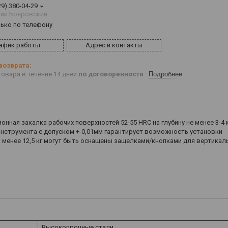
29) 380-04-29
ий Бояровский
лько по телефону
афик работы
Адрес и контакты
овара в течение 14 дней
по договоренности
Подробнее
ионная закалка рабочих поверхностей 52-55 HRC на глубину не менее 3-4
струмента с допуском +-0,01мм гарантирует возможность установки
 менее 12,5 кг могут быть оснащены защелками/кнопками для вертикал
Высокопрочные стали