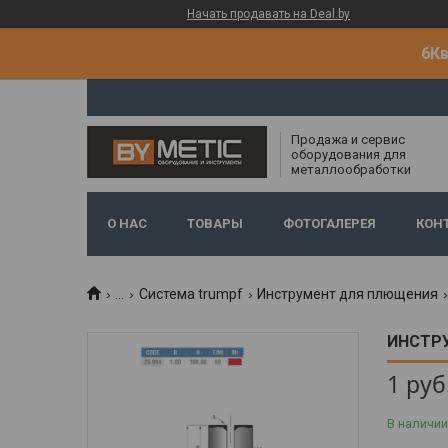
Начать продавать на Deal.by
6Кв
Продажа и сервис
оборудования для
металлообработки
О НАС
ТОВАРЫ
ФОТОГАЛЕРЕЯ
КОН
...
Система trumpf
Инструмент для плющения
ИНСТРУ
1
руб
В наличии