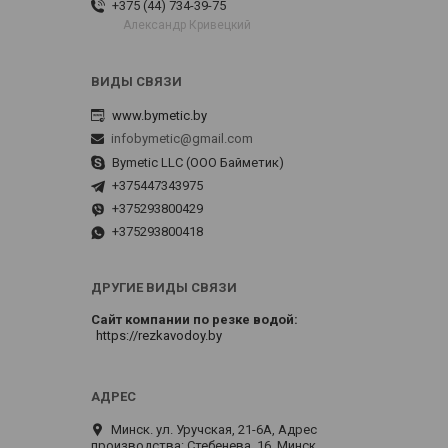
+375 (44) 734-39-75
Александр Кривецкий
www.bymetic.by
infobymetic@gmail.com
Bymetic LLC (ООО Байметик)
+375447343975
+375293800429
+375293800418
ДРУГИЕ ВИДЫ СВЯЗИ
Сайт компании по резке водой
https://rezkavodoy.by
Минск. ул. Уручская, 21-6А, Адрес
производства: Стебенева, 16, Минск,