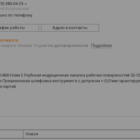
29) 380-04-29
ий Бояровский
лько по телефону
афик работы
Адрес и контакты
овара в течение 14 дней
по договоренности
Подробнее
0-800 Н/мм 2 Глубокая индукционная закалка рабочих поверхностей 52-5
и Прецизионная шлифовка инструмента с допуском +-0,01мм гарантиру
х партий
Новое