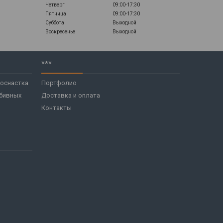
Четверг
09:00-17:30
Пятница
09:00-17:30
Суббота
Выходной
Воскресенье
Выходной
***
 оснастка
Портфолио
бивных
Доставка и оплата
Контакты