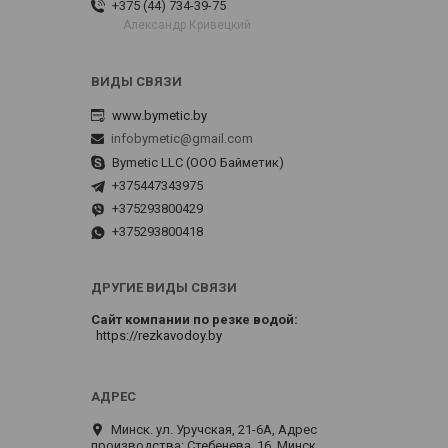
+375 (44) 734-39-75
Александр Кривецкий
www.bymetic.by
infobymetic@gmail.com
Bymetic LLC (ООО Байметик)
+375447343975
+375293800429
+375293800418
ДРУГИЕ ВИДЫ СВЯЗИ
Сайт компании по резке водой
https://rezkavodoy.by
Минск. ул. Уручская, 21-6А, Адрес
производства: Стебенева, 16, Минск,