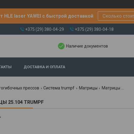
т HLE laser YAWEI с быстрой доставкой
Сколько стои
+375 (29) 380-04-29
+375 (29) 380-04-18
Наличие документов
ТАКТЫ
ДОСТАВКА И ОПЛАТА
тогибочных прессов
Система trumpf
Матрицы
Матрицы 25.104 trumpf
Ы 25.104 TRUMPF
.