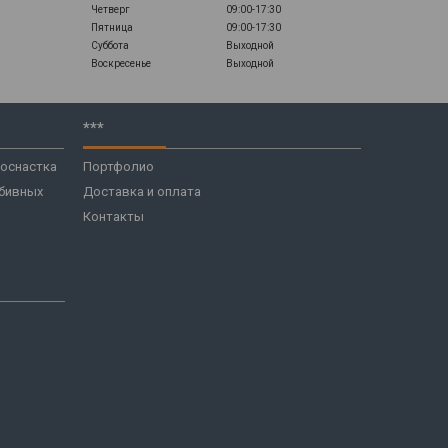
Четверг
09:00-17:30
Пятница
09:00-17:30
Суббота
Выходной
Воскресенье
Выходной
***
 оснастка
Портфолио
бивных
Доставка и оплата
Контакты