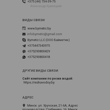
+375 (44) 734-39-75
Александр Кривецкий
www.bymetic.by
infobymetic@gmail.com
Bymetic LLC (ООО Байметик)
+375447343975
+375293800429
+375293800418
ДРУГИЕ ВИДЫ СВЯЗИ
Сайт компании по резке водой
https://rezkavodoy.by
Минск. ул. Уручская, 21-6А, Адрес
производства: Стебенева, 16, Минск,