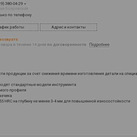
29) 380-04-29
ий Бояровский
лько по телефону
афик работы
Адрес и контакты
овара в течение 14 дней
по договоренности
Подробнее
ти продукции за счет снижения времени изготовления детали на специ
ходят стандартные модели инструмента
емого профиля
азчика
55 HRC на глубину не менее 3-4 мм для повышенной износостойкости