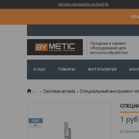
Начать продавать на Deal.by
6Кв
Продажа и сервис
оборудования для
металлообработки
О НАС
ТОВАРЫ
ФОТОГАЛЕРЕЯ
КОН
...
Система amada
Специальный инструмент a
СПЕЦИ
1
руб
В наличии