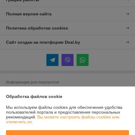
Полная версия сайта
Политика обработки cookies
Сайт создан на платформе Deal.by
Информация для покупателя
Юридическое лицо:
ООО "Байметик"
Обработка файлов cookie
220040, Минск, ул. Максима Богдановича, 149А, комн.25
Регистрационный номер ЕГР: 192165605
Мы используем файлы cookies для обеспечения удобства
пользователей портала и предоставления персональных
УНП: 192165605
рекомендаций.
Вы можете настроить файлы cookies или
отключить их.
Регистрационный орган: Мингорисполком
Дата регистрации компании: 21.11.2013