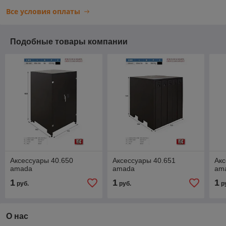
Все условия оплаты
Подобные товары компании
Аксессуары 40.650
Аксессуары 40.651
Акс
amada
amada
am
1
1
1
руб.
руб.
р
О нас