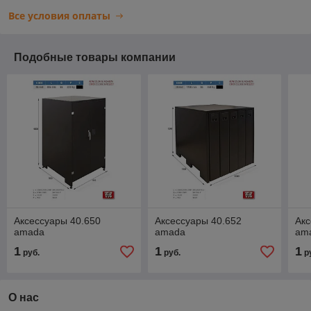
Все условия оплаты
Подобные товары компании
Аксессуары 40.650
Аксессуары 40.652
Акс
amada
amada
am
1
1
1
руб.
руб.
р
О нас