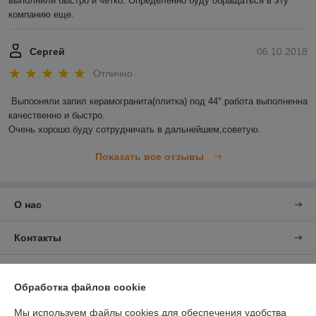
выполнили быстро и четко. Определенно буду обращаться в эту 
компанию еще. 
Сергей
06.10.2018
Отлично
Выпооняли запил керамогранита(плитка) под 44°.работа выполненна 
качественно и быстро.

Очень хорошо.буду сотрудничать в дальнейшем,советую.
Показать все отзывы
О нас
Контакты
Доставка и оплата
Обработка файлов cookie
График работы
Мы используем файлы cookies для обеспечения удобства