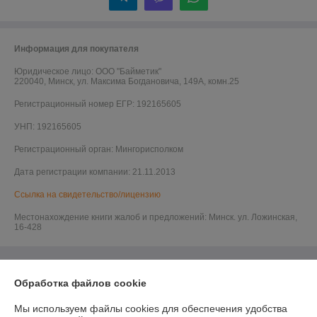
Информация для покупателя
Юридическое лицо:
ООО "Байметик"
220040, Минск, ул. Максима Богдановича, 149А, комн.25
Регистрационный номер ЕГР: 192165605
УНП: 192165605
Регистрационный орган: Мингорисполком
Дата регистрации компании: 21.11.2013
Ссылка на свидетельство/лицензию
Местонахождение книги жалоб и предложений: Минск. ул. Ложинская,
16-428
Обработка файлов cookie
Мы используем файлы cookies для обеспечения удобства