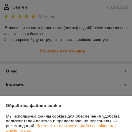
Сергей
06.10.2018
Отлично
Выпооняли запил керамогранита(плитка) под 44°.работа выполненна 
качественно и быстро.

Очень хорошо.буду сотрудничать в дальнейшем,советую.
Показать все отзывы
О нас
Контакты
Доставка и оплата
Обработка файлов cookie
График работы
Мы используем файлы cookies для обеспечения удобства
пользователей портала и предоставления персональных
рекомендаций.
Вы можете настроить файлы cookies или
Полная версия сайта
отключить их.