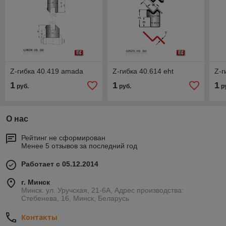
Z-гибка 40.419 amada
Z-гибка 40.614 eht
Z-г
1
1
1
руб.
руб.
р
О нас
Рейтинг не сформирован
Менее 5 отзывов за последний год
Работает с 05.12.2014
г. Минск
Минск. ул. Уручская, 21-6А, Адрес производства:
Стебенева, 16, Минск, Беларусь
Контакты