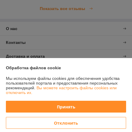
Показать все отзывы
О нас
Контакты
Доставка и оплата
Обработка файлов cookie
График работы
Мы используем файлы cookies для обеспечения удобства
пользователей портала и предоставления персональных
Полная версия сайта
рекомендаций.
Вы можете настроить файлы cookies или
отключить их.
Политика обработки cookies
Принять
Сайт создан на платформе Deal.by
Отклонить