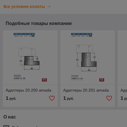
Все условия оплаты
Подобные товары компании
Адаптеры 20.200 amada
Адаптеры 20.201 amada
Ад
1
1
1
руб.
руб.
р
О нас