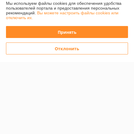
Мы используем файлы cookies для обеспечения удобства
пользователей портала и предоставления персональных
Полная версия сайта
рекомендаций.
Вы можете настроить файлы cookies или
отключить их.
Политика обработки cookies
Принять
Сайт создан на платформе Deal.by
Отклонить
Информация для покупателя
Юридическое лицо:
ООО "Байметик"
220040, Минск, ул. Максима Богдановича, 149А, комн.25
Регистрационный номер ЕГР: 192165605
УНП: 192165605
Регистрационный орган: Мингорисполком
Дата регистрации компании: 21.11.2013