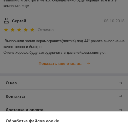
выполнили быстро и четко. Определенно буду обращаться в эту 
компанию еще. 
Сергей
06.10.2018
Отлично
Выпооняли запил керамогранита(плитка) под 44°.работа выполненна 
качественно и быстро.

Очень хорошо.буду сотрудничать в дальнейшем,советую.
Показать все отзывы
О нас
Контакты
Доставка и оплата
Обработка файлов cookie
График работы