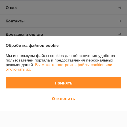
О нас
Контакты
Доставка и оплата
Обработка файлов cookie
График работы
Мы используем файлы cookies для обеспечения удобства
пользователей портала и предоставления персональных
Полная версия сайта
рекомендаций.
Вы можете настроить файлы cookies или
отключить их.
Политика обработки cookies
Принять
Сайт создан на платформе Deal.by
Отклонить
Информация для покупателя