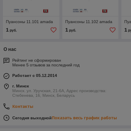
Пуансоны 11.101 amada
Пуансоны 11.102 amada
Пу
1
1
1
руб.
руб.
р
О нас
Рейтинг не сформирован
Менее 5 отзывов за последний год
Работает с 05.12.2014
г. Минск
Минск. ул. Уручская, 21-6А, Адрес производства:
Стебенева, 16, Минск, Беларусь
Контакты
Показать весь график работы
Сегодня выходной