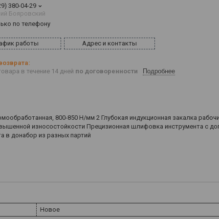
29) 380-04-29
ий Бояровский
лько по телефону
афик работы
Адрес и контакты
овара в течение 14 дней
по договоренности
Подробнее
рмообработанная, 800-850 Н/мм 2 Глубокая индукционная закалка рабоч
 повышенной износостойкости Прецизионная шлифовка инструмента с д
а в донабор из разных партий
Новое