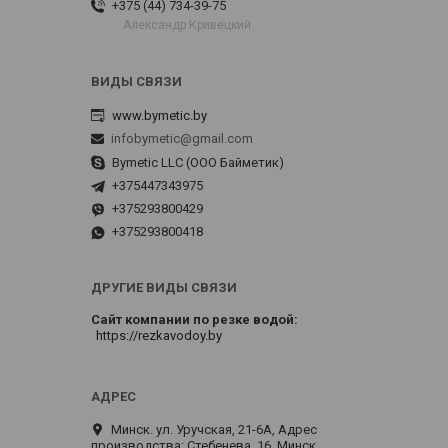
+375 (44) 734-39-75
Александр Кривецкий
www.bymetic.by
infobymetic@gmail.com
Bymetic LLC (ООО Байметик)
+375447343975
+375293800429
+375293800418
ДРУГИЕ ВИДЫ СВЯЗИ
Сайт компании по резке водой
https://rezkavodoy.by
Минск. ул. Уручская, 21-6А, Адрес
производства: Стебенева, 16, Минск,