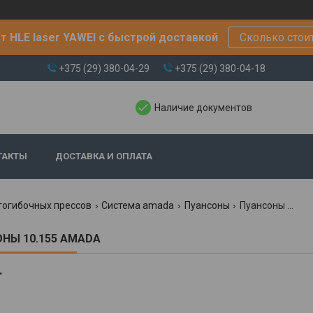
т HLE laser YAWEI с быстрой доставкой
Сколько стои
+375 (29) 380-04-29
+375 (29) 380-04-18
Наличие документов
ТАКТЫ
ДОСТАВКА И ОПЛАТА
тогибочных прессов
Система amada
Пуансоны
Пуансоны 10.155 amada
НЫ 10.155 AMADA
.