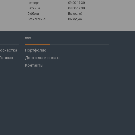
Четверг
09:00-17:30
Пятница
09:00-17:30
Суббота
Выходной
Воскресенье
Выходной
***
 оснастка
Портфолио
бивных
Доставка и оплата
Контакты