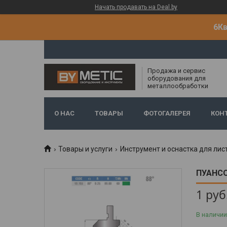
Начать продавать на Deal.by
6Кв
Продажа и сервис
оборудования для
металлообработки
О НАС
ТОВАРЫ
ФОТОГАЛЕРЕЯ
КОН
Товары и услуги
Инструмент и оснастка для лис
ПУАНСО
1
руб
В наличии