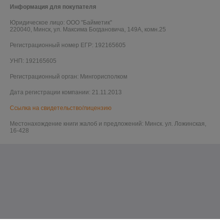
Информация для покупателя
Юридическое лицо:
ООО "Байметик"
220040, Минск, ул. Максима Богдановича, 149А, комн.25
Регистрационный номер ЕГР: 192165605
УНП: 192165605
Регистрационный орган: Мингорисполком
Дата регистрации компании: 21.11.2013
Ссылка на свидетельство/лицензию
Местонахождение книги жалоб и предложений: Минск. ул. Ложинская,
16-428