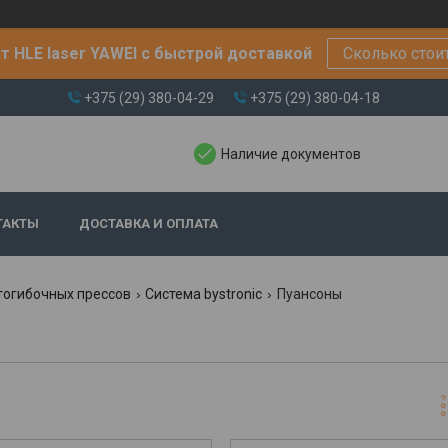
т HLE laser YAWEI с быстрой доставкой
Сколько стои
+375 (29) 380-04-29
+375 (29) 380-04-18
Наличие документов
ТАКТЫ
ДОСТАВКА И ОПЛАТА
тогибочных прессов
Система bystronic
Пуансоны