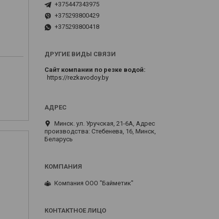
+375447343975
+375293800429
+375293800418
ДРУГИЕ ВИДЫ СВЯЗИ
Сайт компании по резке водой
https://rezkavodoy.by
Минск. ул. Уручская, 21-6А, Адрес
производства: Стебенева, 16, Минск,
Беларусь
Компания ООО "Байметик"