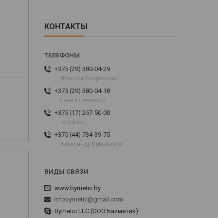
КОНТАКТЫ
+375 (29) 380-04-29
Дмитрий Бояровский
+375 (29) 380-04-18
Павел Семашко
+375 (17) 257-50-00
тел/факс
+375 (44) 734-39-75
Александр Кривецкий
www.bymetic.by
infobymetic@gmail.com
Bymetic LLC (ООО Байметик)