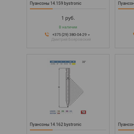
Пуансоны 14.159 bystronic
Пуансон
1
руб.
В наличии
+375 (29) 380-04-29
Дмитрий Бояровский
Пуансоны 14.162 bystronic
Пуансон